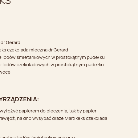
 dr Gerard
eks czekolada mleczna dr Gerard
e lodów śmietankowych w prostokątnym pudełku
e lodów czekoladowych w prostokątnym pudełku
woce
YRZĄDZENIA:
wyłożyć papierem do pieczenia, tak by papier
awędź, na dno wysypać draże Maltikeks czekolada
 warstwę lodów śmietankowych oraz