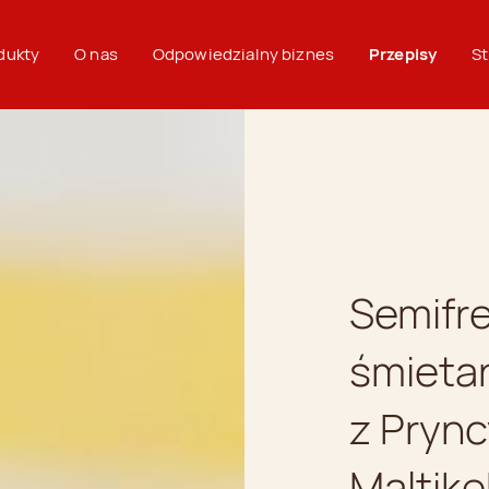
dukty
O nas
Odpowiedzialny biznes
Przepisy
St
Semifr
śmieta
z Prync
Maltike