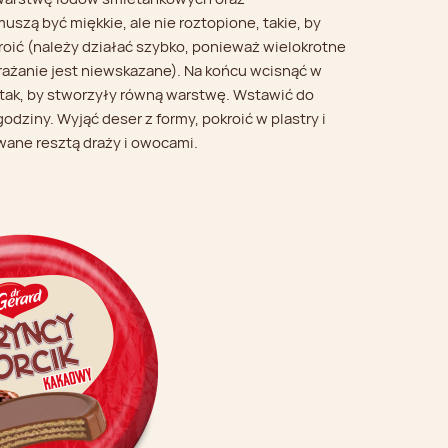
szą być miękkie, ale nie roztopione, takie, by
roić (należy działać szybko, ponieważ wielokrotne
rażanie jest niewskazane). Na końcu wcisnąć w
i tak, by stworzyły równą warstwę. Wstawić do
godziny. Wyjąć deser z formy, pokroić w plastry i
ane resztą draży i owocami.