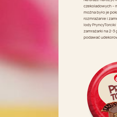
czekoladowych – mu
można było je pok
rozmrażanie i zam
lody PryncyTorcik
zamrażarki na 2-3 
podawać udekorow