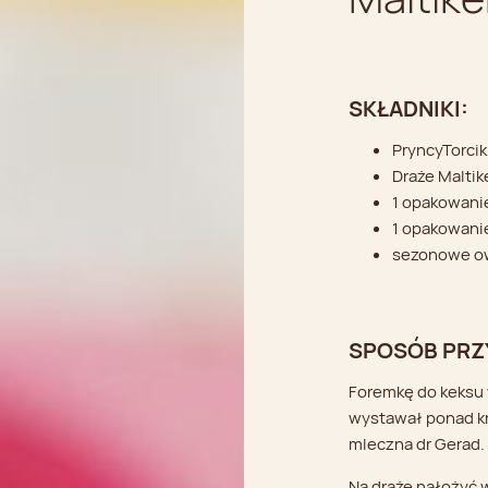
SKŁADNIKI:
PryncyTorcik
Draże Maltik
1 opakowani
1 opakowani
sezonowe o
SPOSÓB PRZ
Foremkę do keksu 
wystawał ponad kr
mleczna dr Gerad.
Na draże nałożyć