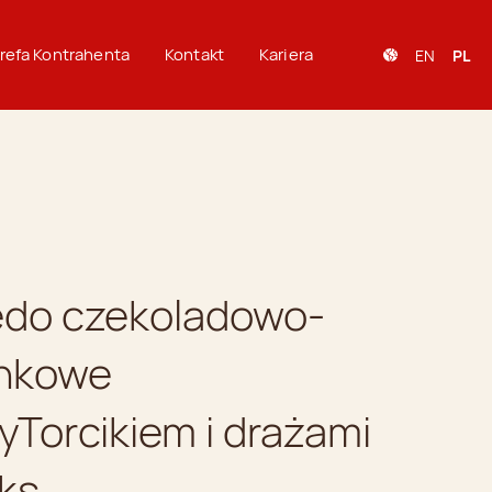
refa Kontrahenta
Kontakt
Kariera
EN
PL
edo czekoladowo-
nkowe
yTorcikiem i drażami
ks