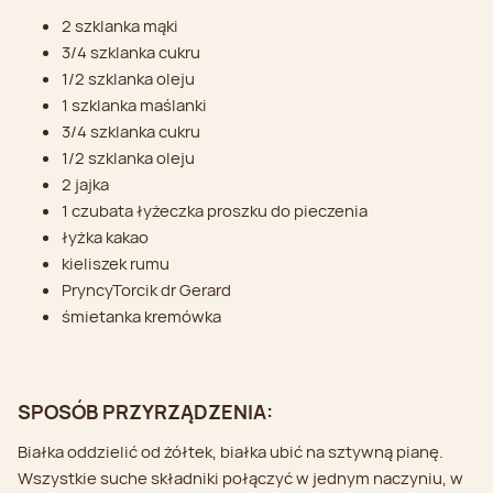
2 szklanka mąki
3/4 szklanka cukru
1/2 szklanka oleju
1 szklanka maślanki
3/4 szklanka cukru
1/2 szklanka oleju
2 jajka
1 czubata łyżeczka proszku do pieczenia
łyżka kakao
kieliszek rumu
PryncyTorcik dr Gerard
śmietanka kremówka
SPOSÓB PRZYRZĄDZENIA:
Białka oddzielić od żółtek, białka ubić na sztywną pianę.
Wszystkie suche składniki połączyć w jednym naczyniu, w