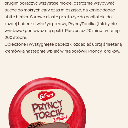
drugim połączyć wszystkie mokre, ostrożnie wsypywać
suche do mokrych cały czas mieszając, na koniec dodać
ubite białka. Surowe ciasto przełożyć do papilotek; do
każdej babeczki włożyć połowę PryncyTorcika (tak by nie
wystawał ponieważ się spali). Piec przez 20 minut w temp.
200 stopni.
Upieczone i wystygnięte babeczki ozdabiać ubitą śmietaną
kremówką następnie wbijać w nią połówki ProncyTorcików.