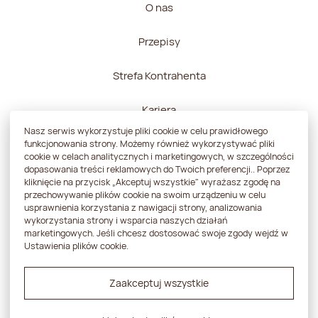
O nas
Przepisy
Strefa Kontrahenta
Kariera
Nasz serwis wykorzystuje pliki cookie w celu prawidłowego
Kontakt
funkcjonowania strony. Możemy również wykorzystywać pliki
cookie w celach analitycznych i marketingowych, w szczególności
dopasowania treści reklamowych do Twoich preferencji.. Poprzez
kliknięcie na przycisk „Akceptuj wszystkie" wyrażasz zgodę na
przechowywanie plików cookie na swoim urządzeniu w celu
usprawnienia korzystania z nawigacji strony, analizowania
Polityka prywatności
wykorzystania strony i wsparcia naszych działań
marketingowych. Jeśli chcesz dostosować swoje zgody wejdź w
Strategia podatkowa
Ustawienia plików cookie.
Zgłoszenie sygnalisty
Zaakceptuj wszystkie