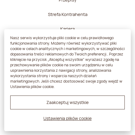
Strefa Kontrahenta
Kariera
Nasz serwis wykorzystuje pliki cookie w celu prawidłowego
Kontakt
funkcjonowania strony. Możemy również wykorzystywać pliki
cookie w celach analitycznych i marketingowych, w szczególności
dopasowania treści reklamowych do Twoich preferencji.. Poprzez
kliknięcie na przycisk „Akceptuj wszystkie" wyrażasz zgodę na
przechowywanie plików cookie na swoim urządzeniu w celu
usprawnienia korzystania z nawigacji strony, analizowania
Polityka prywatności
wykorzystania strony i wsparcia naszych działań
marketingowych. Jeśli chcesz dostosować swoje zgody wejdź w
Strategia podatkowa
Ustawienia plików cookie.
Zgłoszenie sygnalisty
Zaakceptuj wszystkie
Projekt i realizacja:
Powerup
Ustawienia plików cookie