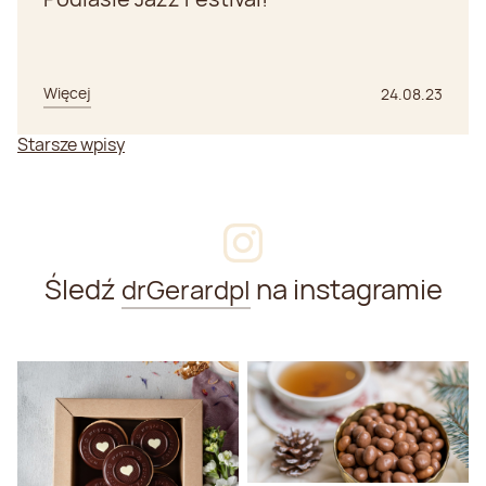
Więcej
24.08.23
Nawigacja
Starsze wpisy
po
wpisach
Śledź
na instagramie
drGerardpl