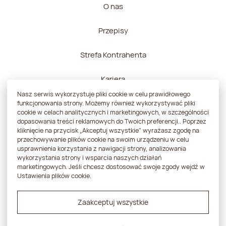
O nas
Przepisy
Strefa Kontrahenta
Kariera
Nasz serwis wykorzystuje pliki cookie w celu prawidłowego
Kontakt
funkcjonowania strony. Możemy również wykorzystywać pliki
cookie w celach analitycznych i marketingowych, w szczególności
dopasowania treści reklamowych do Twoich preferencji.. Poprzez
kliknięcie na przycisk „Akceptuj wszystkie" wyrażasz zgodę na
przechowywanie plików cookie na swoim urządzeniu w celu
usprawnienia korzystania z nawigacji strony, analizowania
Polityka prywatności
wykorzystania strony i wsparcia naszych działań
marketingowych. Jeśli chcesz dostosować swoje zgody wejdź w
Strategia podatkowa
Ustawienia plików cookie.
Zgłoszenie sygnalisty
Zaakceptuj wszystkie