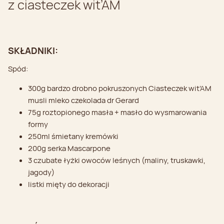
z ciasteczek wit’AM
SKŁADNIKI:
Spód:
300g bardzo drobno pokruszonych Ciasteczek wit’AM
musli mleko czekolada dr Gerard
75g roztopionego masła + masło do wysmarowania
formy
250ml śmietany kremówki
200g serka Mascarpone
3 czubate łyżki owoców leśnych (maliny, truskawki,
jagody)
listki mięty do dekoracji