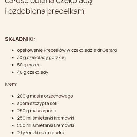
całość oblana czekoladą
i ozdobiona precelkami
SKŁADNIKI:
opakowanie Precelków w czekoladzie dr Gerard
30 g czekolady gorzkiej
50 g masła
40 g czekolady
Krem:
200 g masła orzechowego
spora szczypta soli
250 g mascarpone
250 ml śmietanki kremówki
250 ml śmietanki kremówki
2 łyżeczki cukru pudru