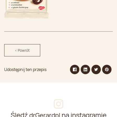
< Powrót
Udostępnij ten przepis
Śledź
na instagramie
drGerardpl