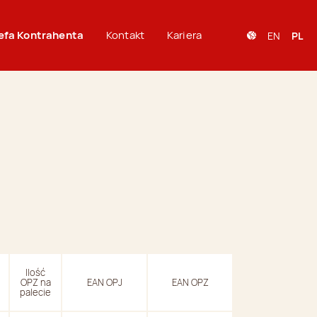
efa Kontrahenta
Kontakt
Kariera
EN
PL
Ilość
OPZ na
EAN OPJ
EAN OPZ
palecie