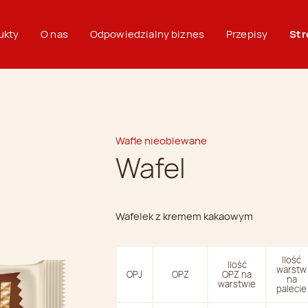
ukty
O nas
Odpowiedzialny biznes
Przepisy
Str
Wafle nieoblewane
Wafel
Wafelek z kremem kakaowym
Ilość
Ilość
warstw
OPJ
OPZ
OPZ na
na
warstwie
palecie