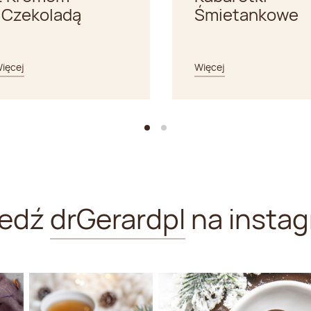
i Czekoladą
Śmietankowe
ięcej
Więcej
ledź
drGerardpl
na instag