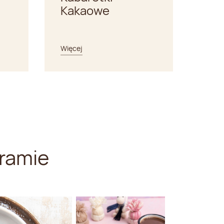
Kakaowe
Więcej
Więce
ramie