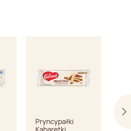
Pryncypałki
Wa
Kabaretki