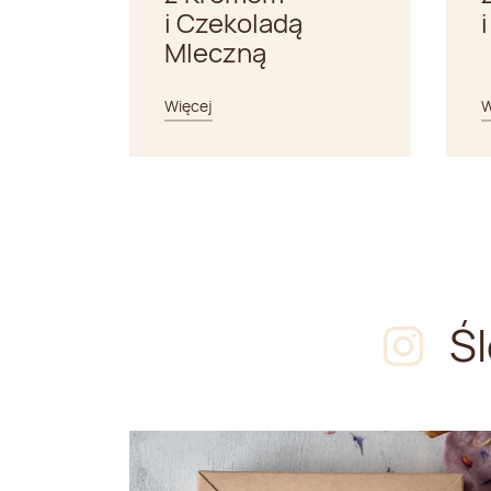
i Czekoladą
Mleczną
Więcej
W
Ś