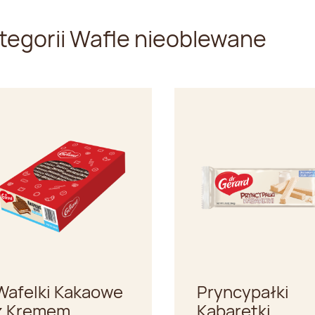
tegorii Wafle nieoblewane
Wafelki Kakaowe
Pryncypałki
z Kremem
Kabaretki