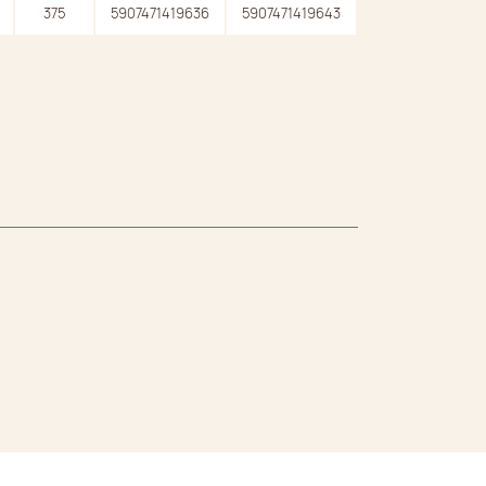
375
5907471419636
5907471419643