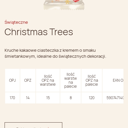
Świąteczne
Christmas Trees
Kruche kakaowe ciasteczka z kremem o smaku
śmietankowym, idealne do świątecznych dekoracji.
Ilość
Ilość
Ilość
warstw
OPJ
OPZ
OPZ na
OPZ na
EAN OPJ
na
warstwie
palecie
palecie
170
14
15
8
120
5907471404