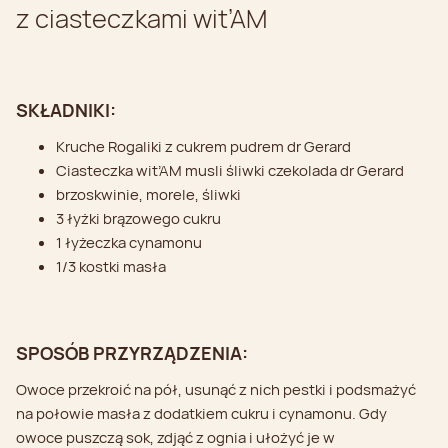
z ciasteczkami wit’AM
SKŁADNIKI:
Kruche Rogaliki z cukrem pudrem dr Gerard
Ciasteczka wit’AM musli śliwki czekolada dr Gerard
brzoskwinie, morele, śliwki
3 łyżki brązowego cukru
1 łyżeczka cynamonu
1/3 kostki masła
SPOSÓB PRZYRZĄDZENIA:
Owoce przekroić na pół, usunąć z nich pestki i podsmażyć
na połowie masła z dodatkiem cukru i cynamonu. Gdy
owoce puszczą sok, zdjąć z ognia i ułożyć je w