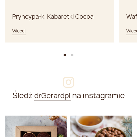
Pryncypałki Kabaretki Cocoa
Waf
Więcej
Więc
Śledź
na instagramie
drGerardpl