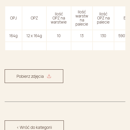
Ilość
Ilość
Ilość
warstw
OPJ
OPZ
OPZ na
OPZ na
EAN
na
warstwie
palecie
palecie
164g
12 x 164g
10
13
130
590747
Pobierz zdjęcia
< Wróć do kategorii