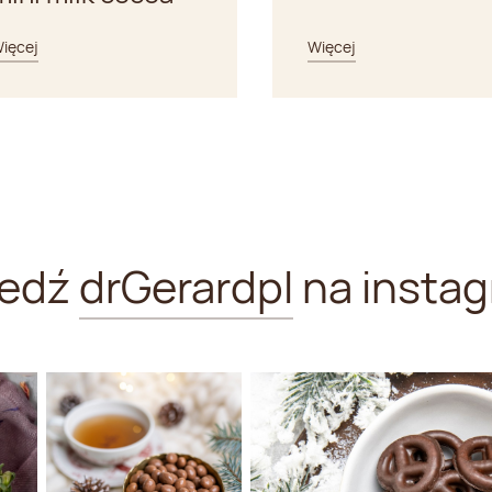
ięcej
Więcej
ledź
drGerardpl
na instag