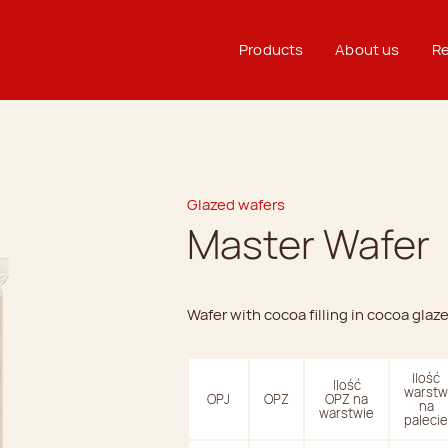
Products
About us
Re
Glazed wafers
Master Wafer
Wafer with cocoa filling in cocoa glaze
Ilość
Ilość
warstw
OPJ
OPZ
OPZ na
na
warstwie
palecie