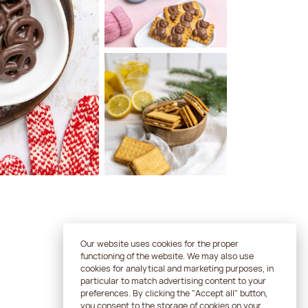
Our website uses cookies for the proper
Skontaktuj się
functioning of the website. We may also use
cookies for analytical and marketing purposes, in
particular to match advertising content to your
preferences. By clicking the "Accept all" button,
you consent to the storage of cookies on your