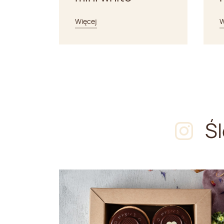
Więcej
W
Ś