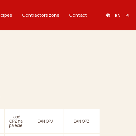
cipes
Contractors zone
Contact
EN
PL
.
Ilość
OPZ na
EAN OPJ
EAN OPZ
palecie