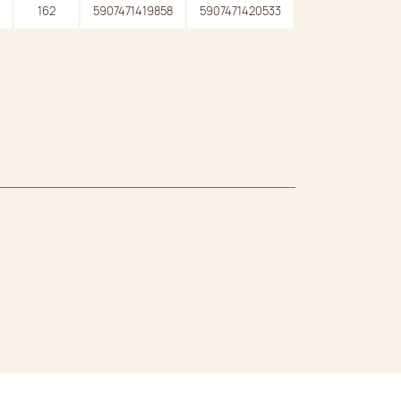
162
5907471419858
5907471420533