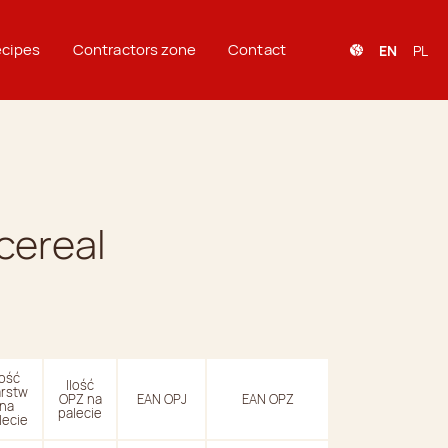
cipes
Contractors zone
Contact
EN
PL
cereal
lość
Ilość
rstw
OPZ na
EAN OPJ
EAN OPZ
na
palecie
lecie