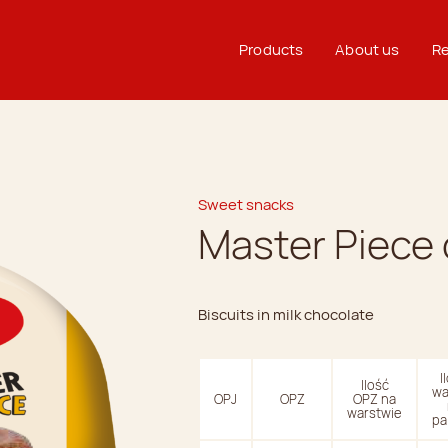
Products
About us
Re
Sweet snacks
Master Piece 
Biscuits in milk chocolate
I
Ilość
wa
OPJ
OPZ
OPZ na
warstwie
pa