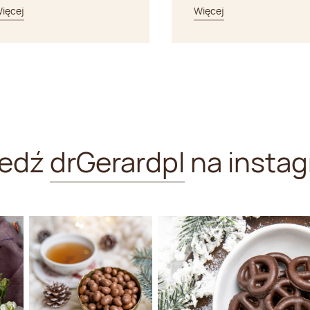
ięcej
Więcej
ledź
drGerardpl
na instag