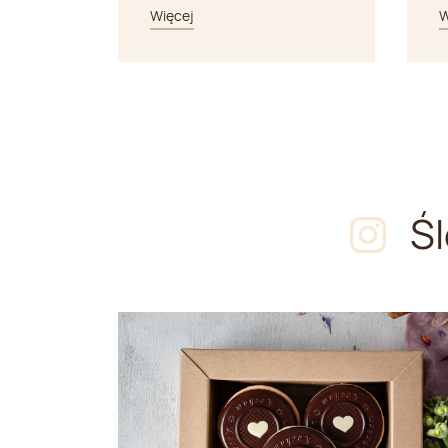
Więcej
W
Ś