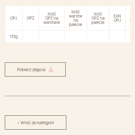
Ilość
Ilość
Ilość
warstw
EAN
EA
OPJ
OPZ
OPZ na
OPZ na
na
OPJ
OP
warstwie
palecie
palecie
133g
Pobierz zdjęcia
< Wróć do kategorii