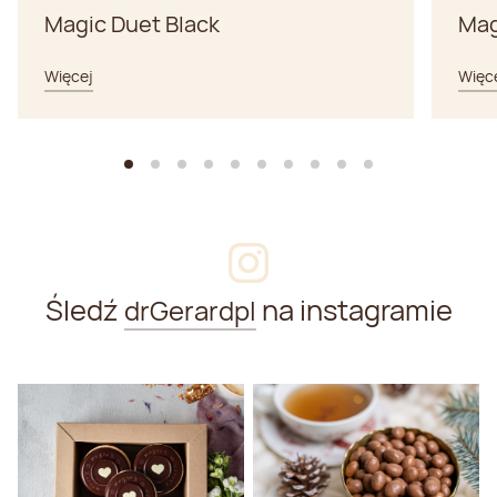
Magic Duet Black
Mag
Więcej
Więc
Śledź
na instagramie
drGerardpl