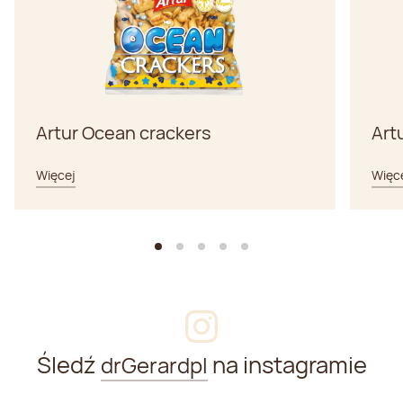
Artur Ocean crackers
Art
Więcej
Więc
Śledź
na instagramie
drGerardpl