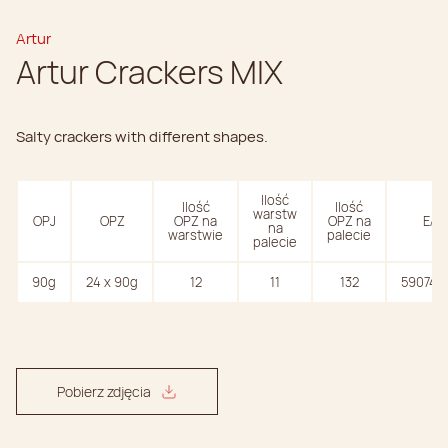
Artur
Artur Crackers MIX
Salty crackers with different shapes.
Ilość
Ilość
Ilość
warstw
OPJ
OPZ
OPZ na
OPZ na
EAN
na
warstwie
palecie
palecie
90g
24 x 90g
12
11
132
590747
Pobierz zdjęcia